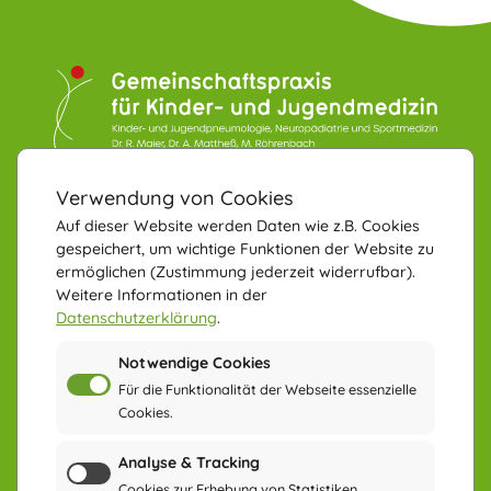
KONTAKT
Verwendung von Cookies
Gemeinschaftspraxis für
Kinder- und Jugendmedizin
Auf dieser Website werden Daten wie z.B. Cookies
gespeichert, um wichtige Funktionen der Website zu
78532 Tuttlingen
ermöglichen
(Zustimmung jederzeit widerrufbar).
Neuhauser Straße 85
Weitere Informationen in der
Datenschutzerklärung
.
Telefon: 07461-966210
Telefax: 07461-9662111
Notwendige Cookies
Für die Funktionalität der Webseite essenzielle
Cookies.
KUNSTWERKE
Analyse & Tracking
UNSERER
Cookies zur Erhebung von Statistiken.