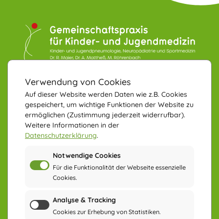
KONTAKT
Verwendung von Cookies
Gemeinschaftspraxis für
Kinder- und Jugendmedizin
Auf dieser Website werden Daten wie z.B. Cookies
gespeichert, um wichtige Funktionen der Website zu
78532 Tuttlingen
ermöglichen
(Zustimmung jederzeit widerrufbar).
Neuhauser Straße 85
Weitere Informationen in der
Datenschutzerklärung
.
Telefon: 07461-966210
Telefax: 07461-9662111
Notwendige Cookies
Für die Funktionalität der Webseite essenzielle
Cookies.
KUNSTWERKE
Analyse & Tracking
UNSERER
Cookies zur Erhebung von Statistiken.
PATIENTEN